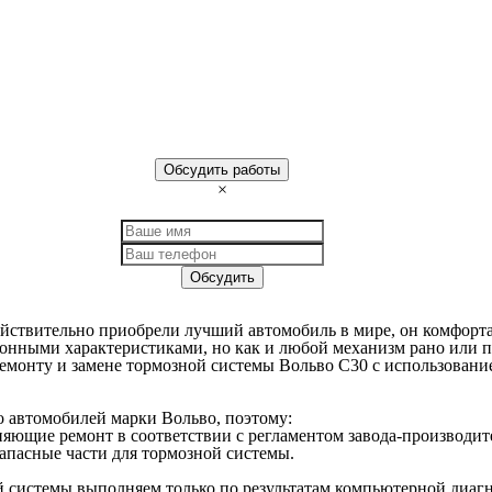
Обсудить работы
×
бсудить работы с мастером по volvo и узнать цены
Обсудить
ействительно приобрели лучший автомобиль в мире, он комфорт
онными характеристиками, но как и любой механизм рано или п
емонту и замене тормозной системы Вольво С30 с использовани
о автомобилей марки Вольво, поэтому:
яющие ремонт в соответствии с регламентом завода-производит
апасные части для тормозной системы.
й системы выполняем только по результатам компьютерной диаг