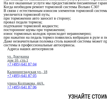
На все оказанные услуги мы предоставляем письменные гаран
Когда необходим ремонт тормозной системы Вольво С30?
В связи с естественным износом элементов тормозной системы
увеличится тормозной путь;
при торможении авто заносит в сторону;
провал педали тормоза;
подтекание тормозной жидкости;
посторонние шумы при торможении;
износ тормозных колодок происходит неравномерно;
при нажатии на педаль тормоз появились вибрации в руле и п
Даже незначительная поломка столь важной системы может пр
системы в профессиональные автосервисы.
Адреса наших автосервисов
Москва
ул. Докукина
дом 10, стр.1
+7 (495) 641 87 04
Королёв
Калининградская ул., 18
+7 (495) 641 87 05
Мытищи
улица Колпакова, 44A.
+7 (495) 641 87 06
УЗНАЙТЕ СТОИМ